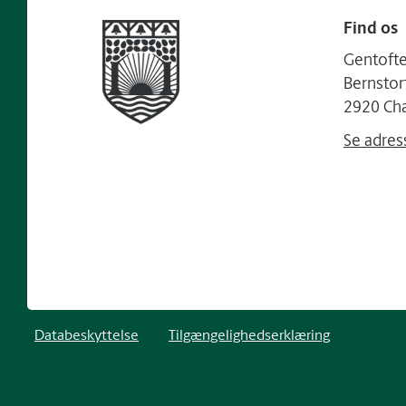
Find os
Gentof
Bernstor
2920 Cha
Se adres
Databeskyttelse
Tilgængelighedserklæring