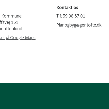
Kontakt os
te Kommune
Tlf:
39 98 37 01
ffsvej 161
Planogbyg@gentofte.dk
rlottenlund
se på Google Maps