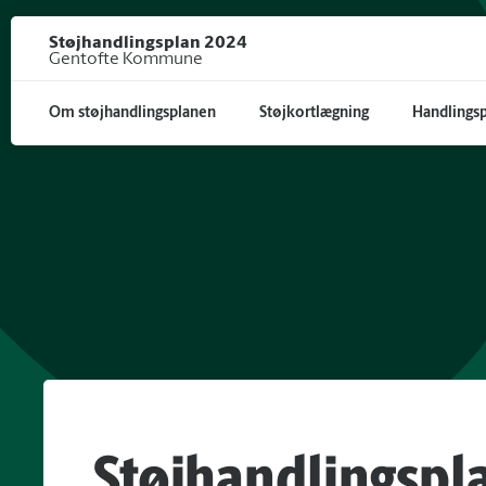
Gå til hoved indhold
Støjhandlingsplan 2024
Gentofte Kommune
Om støjhandlingsplanen
Støjkortlægning
Handlings
Støjhandlingspl