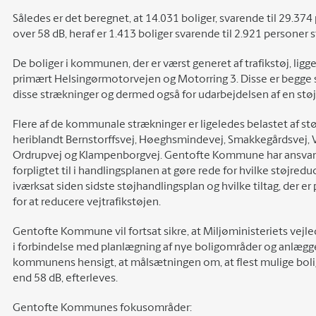
Således er det beregnet, at 14.031 boliger, svarende til 29.374
over 58 dB, heraf er 1.413 boliger svarende til 2.921 personer 
De boliger i kommunen, der er værst generet af trafikstøj, li
primært Helsingørmotorvejen og Motorring 3. Disse er begge st
disse strækninger og dermed også for udarbejdelsen af en støj
Flere af de kommunale strækninger er ligeledes belastet af s
heriblandt Bernstorffsvej, Høeghsmindevej, Smakkegårdsvej, V
Ordrupvej og Klampenborgvej. Gentofte Kommune har ansvare
forpligtet til i handlingsplanen at gøre rede for hvilke støjred
iværksat siden sidste støjhandlingsplan og hvilke tiltag, der e
for at reducere vejtrafikstøjen.
Gentofte Kommune vil fortsat sikre, at Miljøministeriets vejl
i forbindelse med planlægning af nye boligområder og anlæggel
kommunens hensigt, at målsætningen om, at flest mulige boli
end 58 dB, efterleves.
Gentofte Kommunes fokusområder: