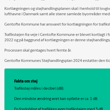
Kortlægningen og støjhandlingsplanen skal i henhold til lovgiv
lufthavne i Danmark samt alle større samlede byområder med
Gentofte Kommune har ansvaret for kortlægningen for trafiks
Trafikstøjen fra veje i Gentofte Kommune er blevet kortlagt i f
2022 og på baggrund af kortlægningen er denne støjhandlings
Processen skal gentages hvert femte år.
Gentofte Kommunes Støjhandlingsplan 2024 erstatter den tidl
Fakta om støj
Trafikstøj måles i decibel (dB).
Den mindste ændring øret kan opfatte er ca. 1 dB.
En fordobling af trafikken øger trafikstøjen med 3 dB.