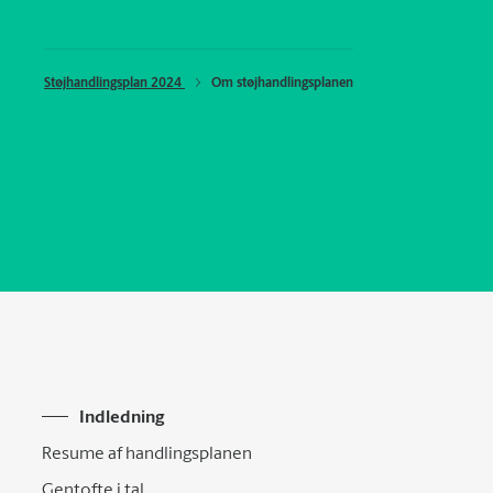
Støjhandlingsplan 2024 
Om støjhandlingsplanen
Indledning
Resume af handlingsplanen
Gentofte i tal