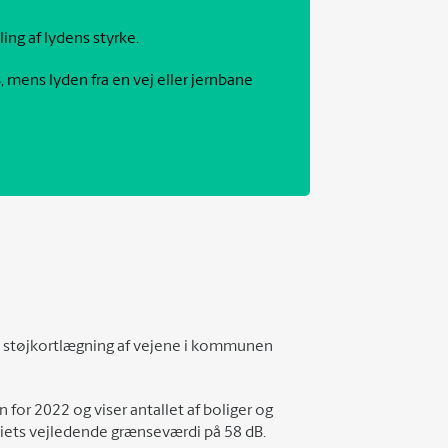
ing af lydens styrke.
, mens lyden fra en vej eller jernbane
 støjkortlægning af vejene i kommunen
 for 2022 og viser antallet af boliger og
riets vejledende grænseværdi på 58 dB.