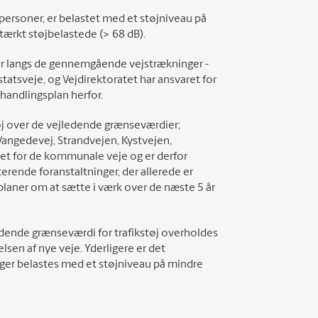
 personer, er belastet med et støjniveau på
stærkt støjbelastede (> 68 dB).
gger langs de gennemgående vejstrækninger -
atsveje, og Vejdirektoratet har ansvaret for
handlingsplan herfor.
tøj over de vejledende grænseværdier;
angedevej, Strandvejen, Kystvejen,
t for de kommunale veje og er derfor
ucerende foranstaltninger, der allerede er
r planer om at sætte i værk over de næste 5 år
edende grænseværdi for trafikstøj overholdes
sen af nye veje. Yderligere er det
ger belastes med et støjniveau på mindre