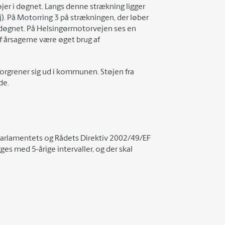
jer i døgnet. Langs denne strækning ligger
). På Motorring 3 på strækningen, der løber
døgnet. På Helsingørmotorvejen ses en
af årsagerne være øget brug af
orgrener sig ud i kommunen. Støjen fra
de.
pa Parlamentets og Rådets Direktiv 2002/49/EF
ges med 5-årige intervaller, og der skal