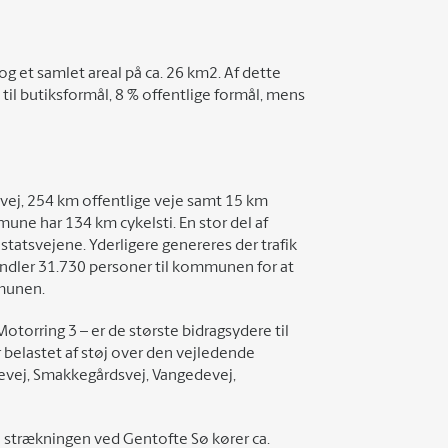
 et samlet areal på ca. 26 km2. Af dette
% til butiksformål, 8 % offentlige formål, mens
vej, 254 km offentlige veje samt 15 km
une har 134 km cykelsti. En stor del af
tatsvejene. Yderligere genereres der trafik
endler 31.730 personer til kommunen for at
munen.
orring 3 – er de største bidragsydere til
 belastet af støj over den vejledende
evej, Smakkegårdsvej, Vangedevej,
på strækningen ved Gentofte Sø kører ca.