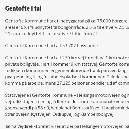
Gentofte i tal
Gentofte Kommune har et indbyggertal på ca. 75.000 borgere og
areal er 63,4 % udnyttet til boligområde, 2,5 % til erhverv, 2,5 
21,5 % er udnyttet til rekreative-/ fritidsformål.
Gentofte Kommune har i alt 33.702 husstande.
Gentofte Kommune har i alt 270 km vej fordelt på 1 km motor
private boligveje. Hertil kommer 9 km statsvej. Gentofte komm
trafikken i kommunen er gennemkørende trafik primært langs s
pga. pendling til og fra arbejdspladser i kommunen. Således p
komme på arbejde, mens 27.125 personer pendler ud af kom
Statsvejene i Gentofte Kommune – Helsingørmotorvejen og Mot
vejtrafikstøjen, men også flere af de større kommunale veje er
grænseværdi på 58 dB; heriblandt Bernstorffsvej, Høeghsmind
Strandvejen, Kystvejen, Ordrupvej, og Klampenborgvej.
Tal fra Vejdirekktoratet viser, at der på Helsingørmotorvejen 